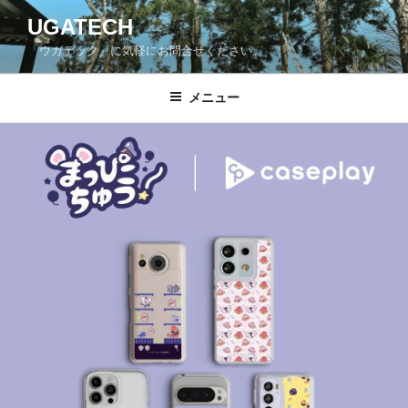
コ
UGATECH
ン
「ウガテック」に気軽にお問合せください。
テ
ン
ツ
メニュー
へ
ス
キ
ッ
プ