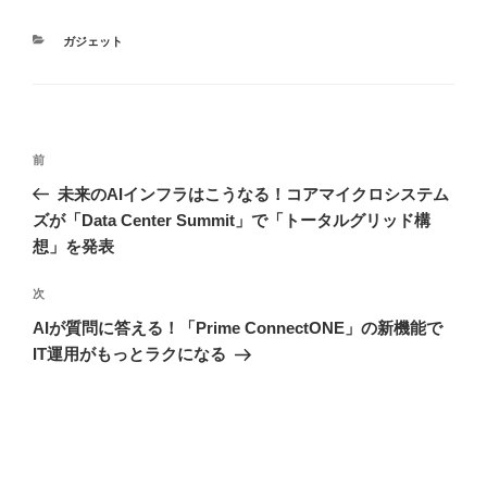
カ
ガジェット
テ
ゴ
リ
ー
投
前
前
稿
の
未来のAIインフラはこうなる！コアマイクロシステム
ナ
投
ズが「Data Center Summit」で「トータルグリッド構
ビ
稿
想」を発表
ゲ
次
次
ー
の
シ
AIが質問に答える！「Prime ConnectONE」の新機能で
投
IT運用がもっとラクになる
ョ
稿
ン