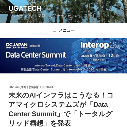
コ
UGATECH
ン
「ウガテック」に気軽にお問合せください。
テ
ン
ツ
メニュー
へ
ス
キ
ッ
プ
投
2026年6月3日
投稿者:
HIROMU
稿
未来のAIインフラはこうなる！コ
日:
アマイクロシステムズが「Data
Center Summit」で「トータルグ
リッド構想」を発表