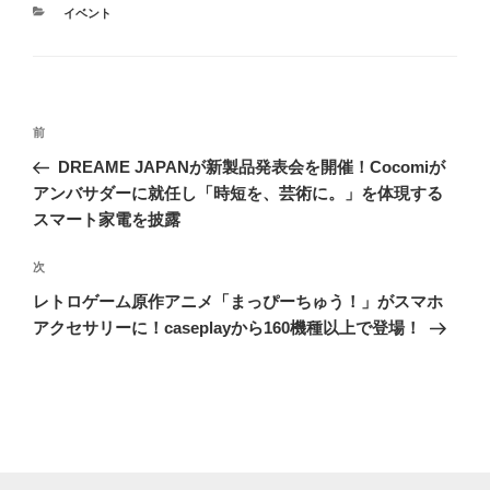
カ
イベント
テ
ゴ
リ
ー
投
前
前
稿
の
DREAME JAPANが新製品発表会を開催！Cocomiが
ナ
投
アンバサダーに就任し「時短を、芸術に。」を体現する
ビ
稿
スマート家電を披露
ゲ
次
次
ー
の
シ
レトロゲーム原作アニメ「まっぴーちゅう！」がスマホ
投
アクセサリーに！caseplayから160機種以上で登場！
ョ
稿
ン