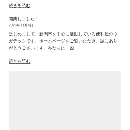
“枝
続きを読む
下
開業しました！
ろ
2025年11月4日
し”
の
はじめまして。新潟市を中心に活動している便利屋のウ
ガテックです。ホームページをご覧いただき、誠にあり
がとうございます。私たちは「困 …
“開
続きを読む
業
し
ま
し
た！”
の