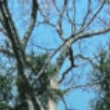
コ
ン
テ
ン
ツ
へ
ス
キ
ッ
プ