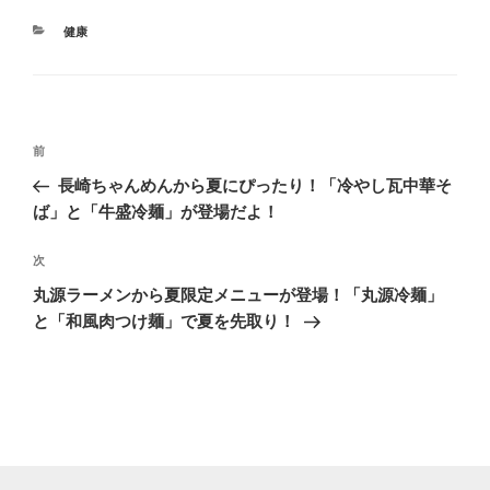
カ
健康
テ
ゴ
リ
ー
投
前
前
稿
の
長崎ちゃんめんから夏にぴったり！「冷やし瓦中華そ
ナ
投
ば」と「牛盛冷麺」が登場だよ！
ビ
稿
ゲ
次
次
の
ー
丸源ラーメンから夏限定メニューが登場！「丸源冷麺」
投
シ
と「和風肉つけ麺」で夏を先取り！
稿
ョ
ン