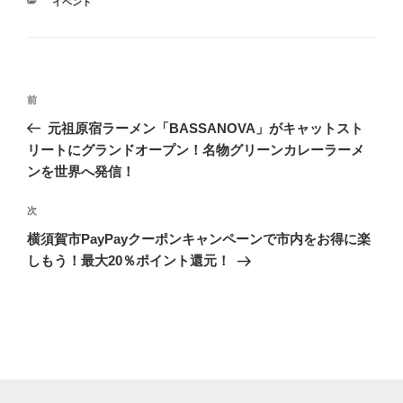
カ
イベント
テ
ゴ
リ
ー
投
前
前
稿
の
元祖原宿ラーメン「BASSANOVA」がキャットスト
ナ
投
リートにグランドオープン！名物グリーンカレーラーメ
ビ
稿
ンを世界へ発信！
ゲ
次
次
ー
の
シ
横須賀市PayPayクーポンキャンペーンで市内をお得に楽
投
しもう！最大20％ポイント還元！
ョ
稿
ン