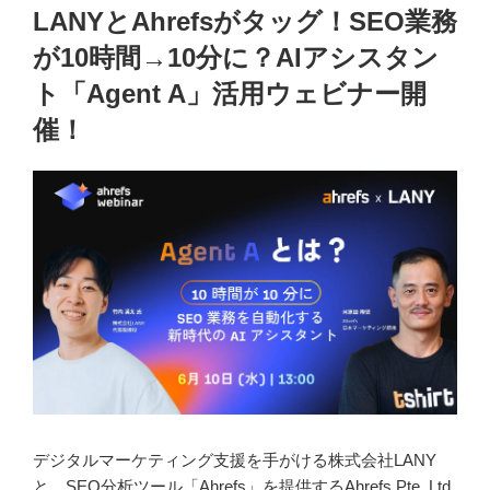
稿
LANYとAhrefsがタッグ！SEO業務
日:
が10時間→10分に？AIアシスタン
ト「Agent A」活用ウェビナー開
催！
デジタルマーケティング支援を手がける株式会社LANY
と、SEO分析ツール「Ahrefs」を提供するAhrefs Pte. Ltd.