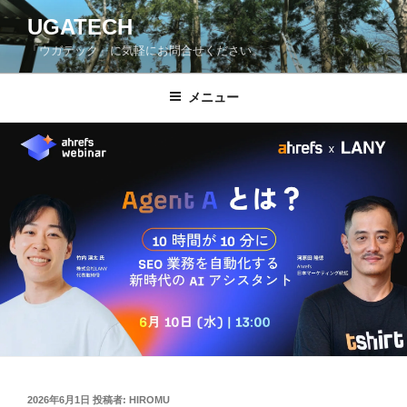
コ
UGATECH
ン
「ウガテック」に気軽にお問合せください。
テ
ン
ツ
メニュー
へ
ス
キ
ッ
プ
投
2026年6月1日
投稿者:
HIROMU