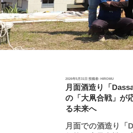
投
2026年5月31日
投稿者:
HIROMU
稿
月面酒造り「Dassai
日:
の「大凧合戦」が
る未来へ
月面での酒造り「Dass