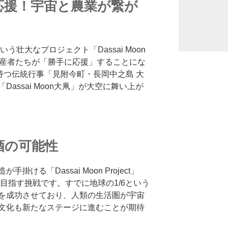
応援！宇宙と農業が繋が
う壮大なプロジェクト「Dassai Moon
田錦生産者たちが「勝手に応援」することにな
持つ伝統行事「見附今町・長岡中之島 大
assai Moon大凧」が大空に舞い上が
酒の可能性
ける「Dassai Moon Project」
を目指す挑戦です。すでに地球の1/6という
を成功させており、人類の生活圏が宇宙
文化も新たなステージに進むことが期待