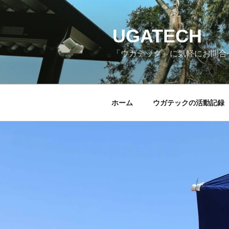
コ
ン
テ
UGATECH
ン
「ウガテック」に気軽にお問合
ツ
へ
ス
キ
ホーム
ウガテックの活動記録
ッ
プ