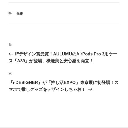
カ
健康
テ
ゴ
リ
ー
投
前
前
稿
の
iFデザイン賞受賞！AULUMUのAirPods Pro 3用ケー
ナ
投
ス「A39」が登場、機能美と安心感を両立！
ビ
稿
ゲ
次
次
の
ー
『i-DESIGNER』が「推し活EXPO」東京展に初登場！ス
投
シ
マホで推しグッズをデザインしちゃお！
稿
ョ
ン