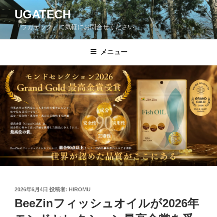
コ
UGATECH
ン
「ウガテック」に気軽にお問合せください。
テ
ン
ツ
メニュー
へ
ス
キ
ッ
プ
投
2026年6月4日
投稿者:
HIROMU
稿
BeeZinフィッシュオイルが2026年
日: