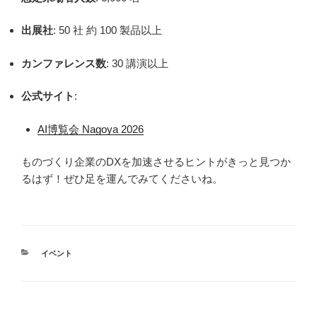
出展社
: 50 社 約 100 製品以上
カンファレンス数
: 30 講演以上
公式サイト
:
AI博覧会 Nagoya 2026
ものづくり企業のDXを加速させるヒントがきっと見つか
るはず！ぜひ足を運んでみてくださいね。
カ
イベント
テ
ゴ
リ
ー