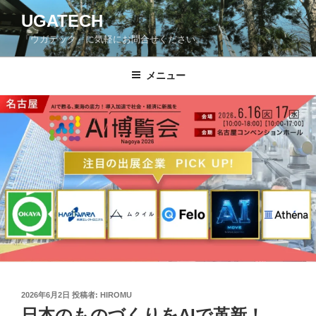
コ
UGATECH
ン
「ウガテック」に気軽にお問合せください。
テ
ン
ツ
メニュー
へ
ス
キ
ッ
プ
投
2026年6月2日
投稿者:
HIROMU
稿
日本のものづくりをAIで革新！