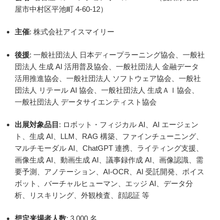
屋市中村区平池町 4-60-12）
主催
: 株式会社アイスマイリー
後援
: 一般社団法人 日本ディープラーニング協会、一般社
団法人 生成 AI 活用普及協会、一般社団法人 金融データ
活用推進協会、一般社団法人 ソフトウェア協会、一般社
団法人 リテール AI 協会、一般社団法人 生成ＡＩ協会、
一般社団法人 データサイエンティスト協会
出展対象品目
: ロボット・フィジカル AI、AI エージェン
ト、生成 AI、LLM、RAG 構築、ファインチューニング、
マルチモーダル AI、ChatGPT 連携、ライティング支援、
画像生成 AI、動画生成 AI、議事録作成 AI、画像認識、需
要予測、アノテーション、AI-OCR、AI 受託開発、ボイス
ボット、バーチャルヒューマン、エッジ AI、データ分
析、リスキリング、外観検査、顔認証 等
想定来場者人数
: 3,000 名