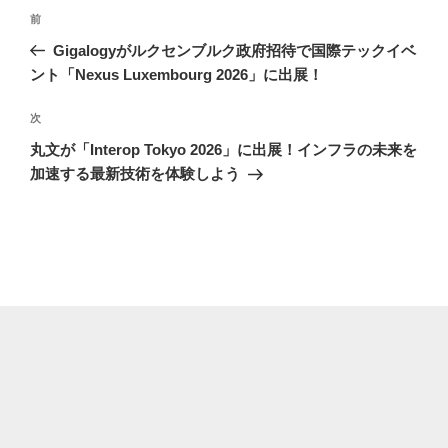
投
前
前
稿
の
Gigalogyがルクセンブルク政府招待で国際テックイベ
ナ
投
ント「Nexus Luxembourg 2026」に出展！
ビ
稿
ゲ
次
次
の
ー
丸文が「Interop Tokyo 2026」に出展！インフラの未来を
投
シ
加速する最新技術を体験しよう
稿
ョ
ン