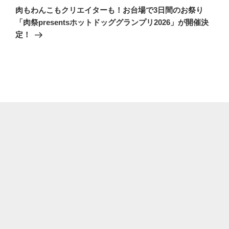
の
ー
肉もわんこもクリエイターも！お台場で3日間のお祭り
投
シ
「肉祭presentsホットドッググランプリ2026」が開催決
稿
定！
ョ
ン