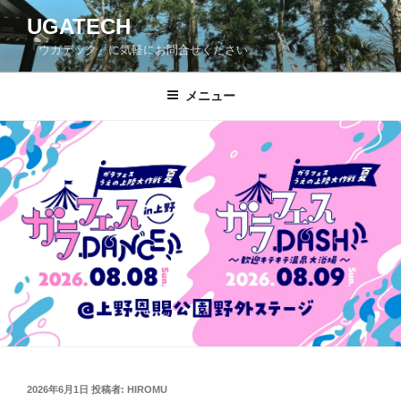
コ
UGATECH
ン
「ウガテック」に気軽にお問合せください。
テ
ン
ツ
メニュー
へ
ス
キ
ッ
プ
投
2026年6月1日
投稿者:
HIROMU