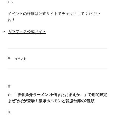
か。
イベントの詳細は公式サイトでチェックしてください
ね！
ガラフェス公式サイト
カ
イベント
テ
ゴ
リ
ー
投
前
前
稿
の
「豚骨魚介ラーメン 小僧またおまえか。」で期間限定
ナ
投
まぜそばが登場！濃厚ホルモンと背脂台湾の2種類
ビ
稿
ゲ
次
次