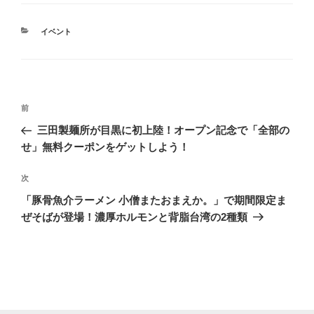
カ
イベント
テ
ゴ
リ
ー
投
前
前
稿
の
三田製麺所が目黒に初上陸！オープン記念で「全部の
ナ
投
せ」無料クーポンをゲットしよう！
ビ
稿
ゲ
次
次
の
ー
「豚骨魚介ラーメン 小僧またおまえか。」で期間限定ま
投
シ
ぜそばが登場！濃厚ホルモンと背脂台湾の2種類
稿
ョ
ン