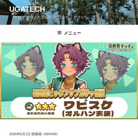
コ
UGATECH
ン
「ウガテック」に気軽にお問合せください。
テ
ン
ツ
メニュー
へ
ス
キ
ッ
プ
投
2026年6月1日
投稿者:
HIROMU