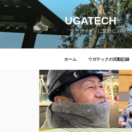
コ
ン
テ
UGATECH
ン
「ウガテック」に気軽にお問合
ツ
へ
ス
キ
ホーム
ウガテックの活動記録
ッ
プ