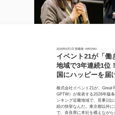
投
2026年6月1日
投稿者:
HIROMU
稿
イベント21が「
日:
地域で3年連続1位
国にハッピーを届
株式会社イベント21が、Great Place
GPTW）が発表する2026年
ンキング近畿地域で、見事1位に
続の快挙なんだ。東京都以外に
で、奈良県に本社を構えながら全