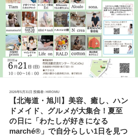
投
2026年5月31日
投稿者:
HIROMU
稿
【北海道・旭川】美容、癒し、ハン
日:
ドメイド、グルメが大集合！夏至
の日に「わたしが好きになる
marché®」で自分らしい1日を見つ