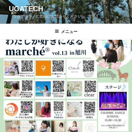
コ
UGATECH
ン
「ウガテック」に気軽にお問合せください。
テ
ン
ツ
メニュー
へ
ス
キ
ッ
プ