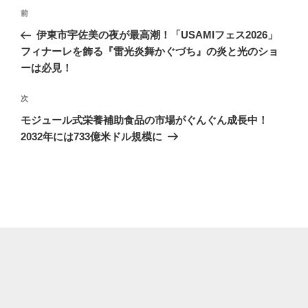
投
前
前
稿
の
伊東市宇佐美の夜が最高潮！「USAMIフェス2026」
ナ
投
フィナーレを飾る『雷光炎舞かぐづち』の炎と光のショ
ビ
稿
ーは必見！
ゲ
次
次
ー
の
シ
モジュール式栄養補助食品の市場がぐんぐん成長中！
投
2032年には733億米ドル規模に
ョ
稿
ン