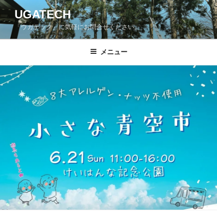
コ
UGATECH
ン
「ウガテック」に気軽にお問合せください。
テ
ン
ツ
メニュー
へ
ス
キ
ッ
プ