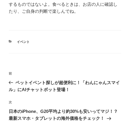
するものではないよ。食べるときは、お店の人に確認し
たり、ご自身の判断で楽しんでね。
カ
イベント
テ
ゴ
リ
ー
投
前
前
稿
の
ペットイベント探しが超便利に！「わんにゃんスマイ
ナ
投
ル」にAIチャットボット登場！
ビ
稿
ゲ
次
次
の
ー
日本のiPhone、G20平均より約30%も安いってマジ！？
投
シ
最新スマホ・タブレットの海外価格をチェック！
稿
ョ