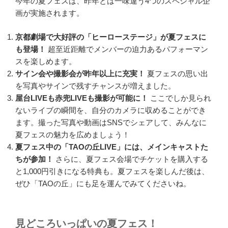
今年の夏フェスは、昨年とは一味違う4つのスペシャル企
画が実施されます。
京都劇場で大好評の「ヒーローステージ」が夏フェスに
も登場！
超至近距離でメンバーの迫力あるパフォーマン
スを楽しめます。
サイン会や撮影会が昨年以上に充実！
夏フェスの思い出
を写真やサインで残すチャンスが増えました。
屋台LIVEも赤兜LIVEも撮影が可能に！
ここでしか見られ
ないライブの瞬間を、自分のカメラに収めることができ
ます。撮った写真や動画はSNSでシェアして、みんなに
夏フェスの魅力を広めましょう！
夏フェス中の「TAOの丘LIVE」には、メインキャストた
ちが参加！
さらに、夏フェス会場でチケットを購入する
と1,000円引きになる特典も。夏フェスを楽しんだ後は、
ぜひ「TAOの丘」にも足を運んでみてくださいね。
見どころいっぱいの夏フェス！