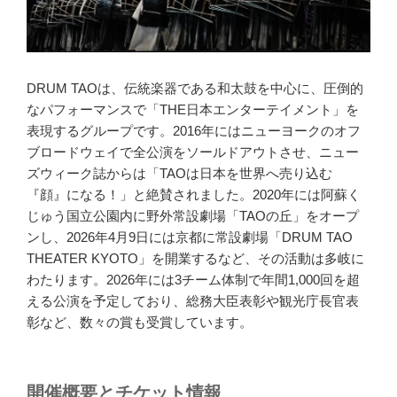
DRUM TAOは、伝統楽器である和太鼓を中心に、圧倒的
なパフォーマンスで「THE日本エンターテイメント」を
表現するグループです。2016年にはニューヨークのオフ
ブロードウェイで全公演をソールドアウトさせ、ニュー
ズウィーク誌からは「TAOは日本を世界へ売り込む
『顔』になる！」と絶賛されました。2020年には阿蘇く
じゅう国立公園内に野外常設劇場「TAOの丘」をオープ
ンし、2026年4月9日には京都に常設劇場「DRUM TAO
THEATER KYOTO」を開業するなど、その活動は多岐に
わたります。2026年には3チーム体制で年間1,000回を超
える公演を予定しており、総務大臣表彰や観光庁長官表
彰など、数々の賞も受賞しています。
開催概要とチケット情報