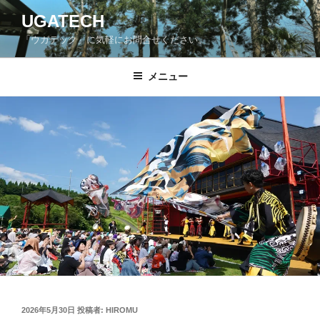
コ
UGATECH
ン
「ウガテック」に気軽にお問合せください。
テ
ン
ツ
メニュー
へ
ス
キ
ッ
プ
投
2026年5月30日
投稿者:
HIROMU