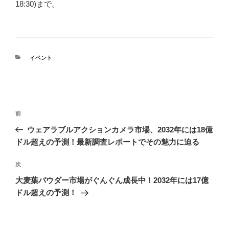
18:30)まで。
カ
イベント
テ
ゴ
リ
ー
投
前
前
稿
の
ウェアラブルアクションカメラ市場、2032年には18億
ナ
投
ドル超えの予測！最新調査レポートでその魅力に迫る
ビ
稿
ゲ
次
次
の
ー
大麦葉パウダー市場がぐんぐん成長中！2032年には17億
投
シ
ドル超えの予測！
稿
ョ
ン